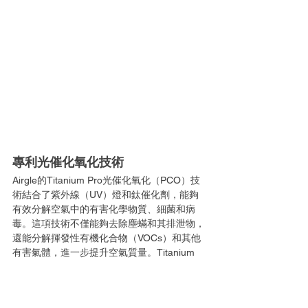
專利光催化氧化技術
Airgle的Titanium Pro光催化氧化（PCO）技
術結合了紫外線（UV）燈和鈦催化劑，能夠
有效分解空氣中的有害化學物質、細菌和病
毒。這項技術不僅能夠去除塵蟎和其排泄物，
還能分解揮發性有機化合物（VOCs）和其他
有害氣體，進一步提升空氣質量。Titanium 
Pro模組能夠將污染物轉化為無害的水和二氧
化碳，確保空氣清新且無殘留有害物質。