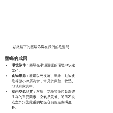
 顯微鏡下的塵蟎佈滿在我們的毛髮間
塵蟎的成因
環境條件
：塵蟎在潮濕溫暖的環境中快速
繁殖。
食物來源
：塵蟎以死皮屑、纖維、動物皮
毛等微小碎屑為食，常見於床墊、軟墊、
地毯和家具中。
室內空氣品質
：灰塵、花粉等微粒是塵蟎
生存的重要因素。空氣品質差、通風不良
或室外污染嚴重的地區容易促進塵蟎生
長。