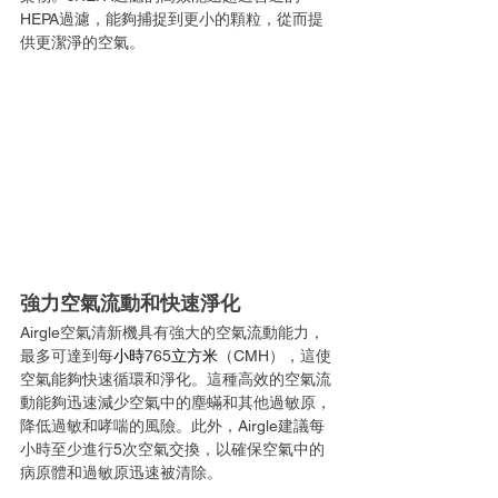
HEPA過濾，能夠捕捉到更小的顆粒，從而提
供更潔淨的空氣。
強力空氣流動和快速淨化
Airgle空氣清新機具有強大的空氣流動能力，
最多可達到每
小時
765
立方米
（CMH），這使
空氣能夠快速循環和淨化。這種高效的空氣流
動能夠迅速減少空氣中的塵蟎和其他過敏原，
降低過敏和哮喘的風險。此外，Airgle建議每
小時至少進行5次空氣交換，以確保空氣中的
病原體和過敏原迅速被清除。