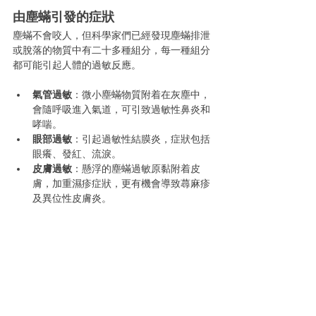
由塵蟎引發的症狀
塵蟎不會咬人，但科學家們已經發現塵蟎排泄
或脫落的物質中有二十多種組分，每一種組分
都可能引起人體的過敏反應。
氣管過敏
：微小塵蟎物質附着在灰塵中，
會隨呼吸進入氣道，可引致過敏性鼻炎和
哮喘。
眼部過敏
：引起過敏性結膜炎，症狀包括
眼癢、發紅、流淚。
皮膚過敏
：懸浮的塵蟎過敏原黏附着皮
膚，加重濕疹症狀，更有機會導致蕁麻疹
及異位性皮膚炎。