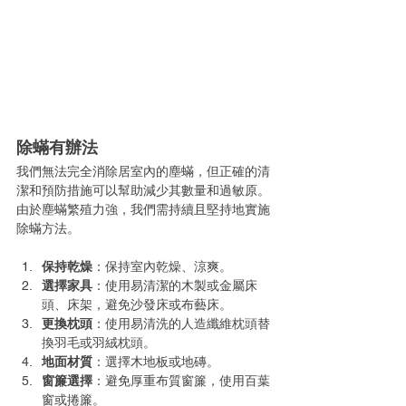
除蟎有辦法
我們無法完全消除居室內的塵蟎，但正確的清
潔和預防措施可以幫助減少其數量和過敏原。
由於塵蟎繁殖力強，我們需持續且堅持地實施
除蟎方法。
保持乾燥
：保持室內乾燥、涼爽。
選擇家具
：使用易清潔的木製或金屬床
頭、床架，避免沙發床或布藝床。
更換枕頭
：使用易清洗的人造纖維枕頭替
換羽毛或羽絨枕頭。
地面材質
：選擇木地板或地磚。
窗簾選擇
：避免厚重布質窗簾，使用百葉
窗或捲簾。