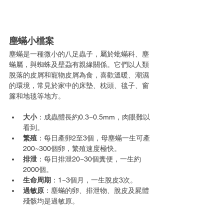
塵蟎小檔案
塵蟎是一種微小的八足蟲子，屬於蚍蟎科、塵
蟎屬，與蜘蛛及壁蝨有親緣關係。它們以人類
脫落的皮屑和寵物皮屑為食，喜歡溫暖、潮濕
的環境，常見於家中的床墊、枕頭、毯子、窗
簾和地毯等地方。
大小
：成蟲體長約0.3~0.5mm，肉眼難以
看到。
繁殖
：每日產卵2至3個，母塵蟎一生可產
200~300個卵，繁殖速度極快。
排泄
：每日排泄20~30個糞便，一生約
2000個。
生命周期
：1~3個月，一生脫皮3次。
過敏原
：塵蟎的卵、排泄物、脫皮及屍體
殘骸均是過敏原。