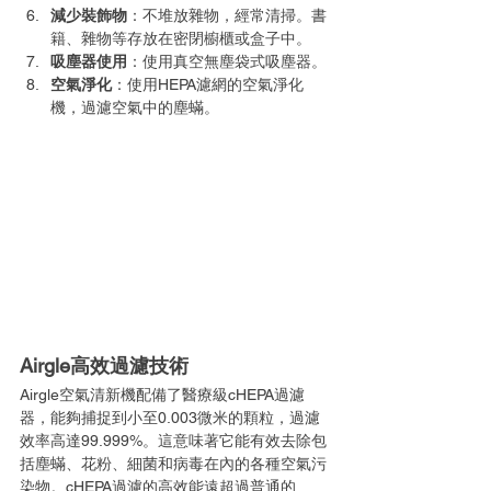
減少裝飾物
：不堆放雜物，經常清掃。書
籍、雜物等存放在密閉櫥櫃或盒子中。
吸塵器使用
：使用真空無塵袋式吸塵器。
空氣淨化
：使用HEPA濾網的空氣淨化
機，過濾空氣中的塵蟎。
Airgle
高效過濾技術
Airgle空氣清新機配備了醫療級cHEPA過濾
器，能夠捕捉到小至0.003微米的顆粒，過濾
效率高達99.999%。這意味著它能有效去除包
括塵蟎、花粉、細菌和病毒在內的各種空氣污
染物。cHEPA過濾的高效能遠超過普通的