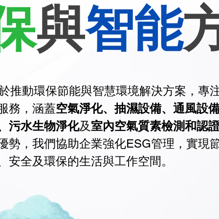
保
與
智能
R致力於推動環保節能與智慧環境解決方案，專
服務，涵蓋
空氣淨化、抽濕設備、通風設
、污水生物淨化
及
室內空氣質素檢測和認
優勢，我們協助企業強化ESG管理，實現
、安全及環保的生活與工作空間。