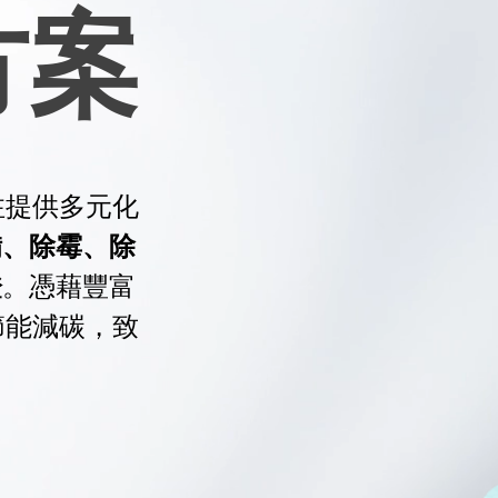
方案
注提供多元化
備、除霉、除
證
。憑藉豐富
節能減碳，致