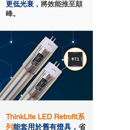
更低光衰
，將效能推至顛
峰。
ThinkLite LED Retrofit系
列
能套用於舊有燈具，
省