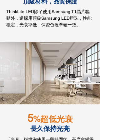
​材料
頂級
，品質保證
ThinkLite LED除了使用Samsung T1晶片驅
動外，還採用頂級Samsung LED燈珠，性能
穩定，光衰率低，保證色溫準確一致。
5
%超低光衰
長久保持光亮
「光衰」指燈泡使用一段時間後，亮度會變得