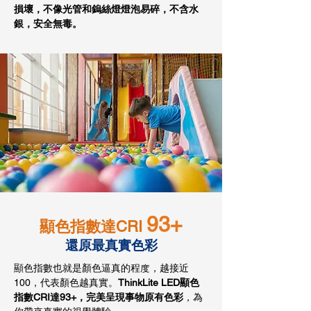
損壞，不像光管和鎢絲燈燈泡易碎，不含水
銀
，
安全
無毒
。
93+
顯色指數達CRI
還原最真實色彩
顯色指數也就是顏色逼真的程度，越接近
100，代表顏色越真實。
ThinkLite LED顯色
指數CRI達93+，完美呈現事物原有色彩
，為