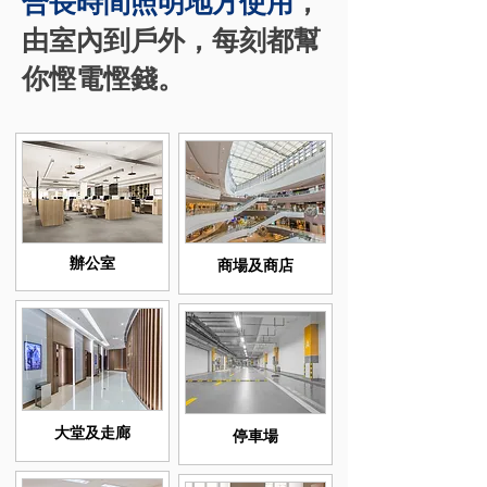
合長時間照明地方使用
，
由室內到戶外，每刻都幫
你慳電慳錢。
辦公室
​商場及商店
大堂及走廊
停車場