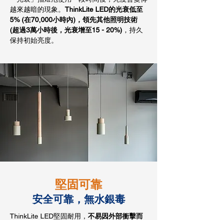
越來越暗的現象。
ThinkLite LED的光衰低至
5% (在70,000小時內)
，領先其他照明技術
(超過3萬小時後，光衰增至15 - 20%)
，持久
保持初始亮度。
堅固可靠
安全可靠，無水銀毒
ThinkLite LED堅固耐用，
不易因外部衝擊而