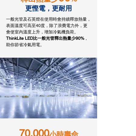
更慳電，更耐用
一般光管及石英燈在使用時會持續釋放熱量，
表面溫度可高至40度，除了浪費電力外，更
會使室內溫度上升，增加冷氣機負荷。
ThinkLite LED比一般光管釋出熱量少90%
，
助你節省冷氣用電。
70,000
小時壽命