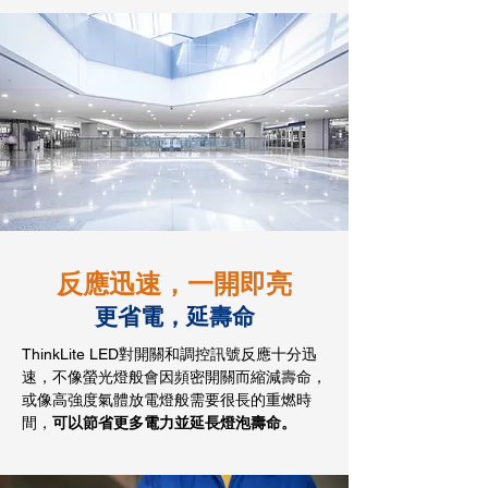
反應迅速，一開即亮
更省電，延壽命
ThinkLite LED對開關和調控訊號反應十分迅
速，不像螢光燈般會因頻密開關而縮減壽命，
或像高強度氣體放電燈般需要很長的重燃時
間，
可以節省更多電力並延長燈泡壽命。