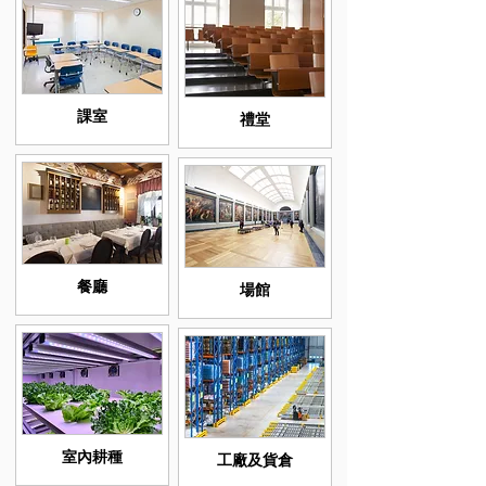
課室
禮堂
餐廳
場館
室內耕種
工廠及貨倉