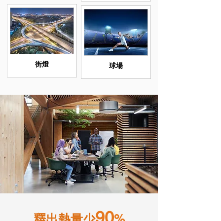
街燈
球場
90
釋出熱量少
%