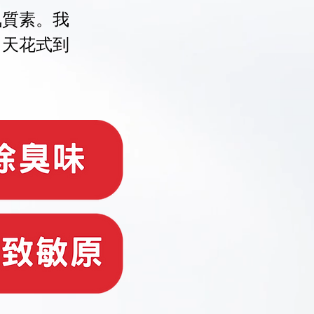
氣質素。我
、天花式到