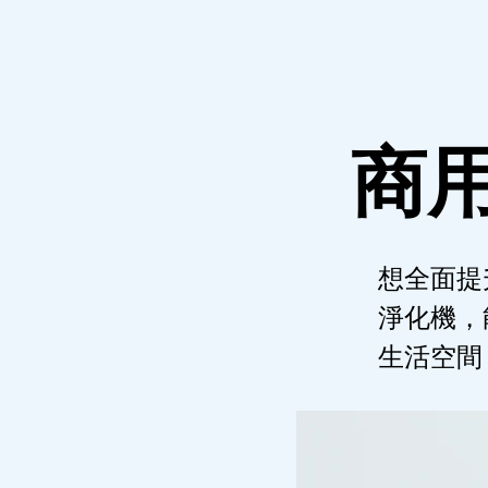
商
想全面提
淨化機，
生活空間