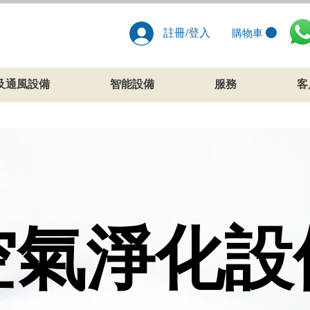
註冊/登入
購物車
及通風設備
智能設備
服務
客
空氣淨化設