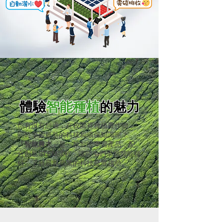
體驗
智能種植
的魅力
你有沒有想過，在校園裡種植農作物，
同時學習最新的科技和環保知識呢？
「
智能
農夫
」
是一款智能學習產品，配
合創新STEM課程，讓師生們學習智能種
植，了解最新農業的科技發展趨勢。