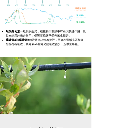
類胡蘿蔔素
一般吸收藍光，在植物與藻類中有兩大關鍵作用：吸
收光能用於光合作用；保護葉綠素不受光氧化損害
。
葉綠素a
和
葉綠素b
的吸收光譜較為接近，兩者在藍紫光區和紅
光區都有吸收，葉綠素ab對綠光的吸收很少，所以呈綠色。