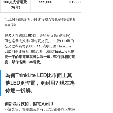
100
支光管電費 
​$22,000
$12,600
(每年)
*以上例子僅供參考，不同牌子或真實使用時數值或會
存在偏差
很多人在選購LED時，會留意火數(即瓦數)，
而忽略發光效率(即每瓦光度)。一般LED燈的
發光效率為每瓦80 - 110流明，而ThinkLite 
LED則高達每瓦180流明，因此
ThinkLite只需
要一半的用電量就可以跟一般LED保持相同亮
度，幫你省回一半電費。
為何ThinkLite LED比市面上其
他LED更慳電，更耐用? 現在為
你逐一拆解。
創新晶片技術，慳電又耐用
不論光管、慳電膽及所有LED燈都要靠火牛驅