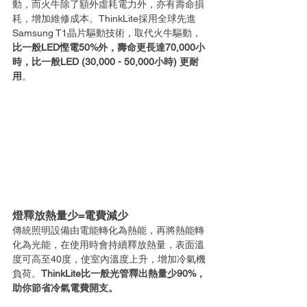
動，而火牛除了額外虛耗電力外，亦有壽命損
耗，增加維修成本。ThinkLite採用全球先進
Samsung T1晶片驅動技術，取代火牛驅動，
比一般LED慳電50%外，壽命更長達70,000小
時，比一般LED (30,000 - 50,000小時) 更耐
用
。
燈釋放熱量少=電費減少
傳統照明設備由電能轉化為熱能，再將熱能轉
化為光能，在使用時會持續釋放熱量，表面溫
度可高至40度，使室內溫度上升，增加冷氣機
負荷。
ThinkLite比一般光管釋出熱量少90%，
助你節省冷氣電費開支。