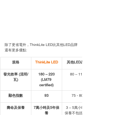
除了更省電外，ThinkLite LED比其他LED品牌
還有更多優點: 
規格
ThinkLite LED
其他LED品牌
發光效率 (流明/
180 – 220
80 – 110
瓦)
(LM79 
certified)
顯色指數
93
75 - 80
壽命及保養
7萬小時及5年保
3 – 5萬小時，
養
保養不包括光衰