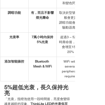
和變色問題
調暗功能
有，而且不影響
取決於型號，一
燈光壽命
般會更貴
調暗功能會縮減
驅動器壽命
光衰率
7萬小時內保持
超過3 – 5萬小
5%光衰
時壽命後，光衰
會增至15 – 
20%
添加智能操控
Bluetooth 
WiFi with 
Mesh & WiFi
several 
peripherals 
required
5%超低光衰，長久保持光
亮
「光衰」指燈泡使用一段時間後，亮度會變得
越來越暗的現象。
ThinkLite LED的光衰低至