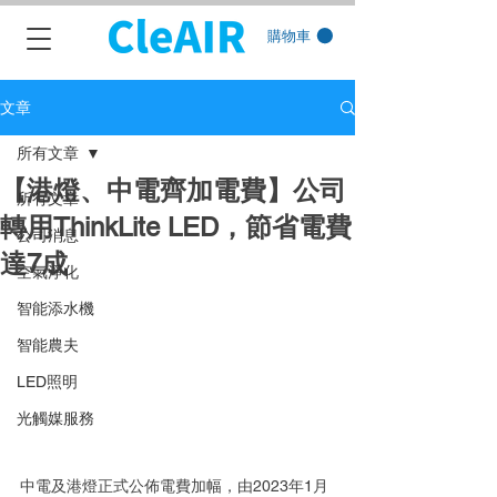
購物車
文章
所有文章
【港燈、中電齊加電費】公司
所有文章
轉用ThinkLite LED，節省電費
公司消息
達7成
空氣淨化
智能添水機
智能農夫
LED照明
光觸媒服務
中電及港燈正式公佈電費加幅，由2023年1月