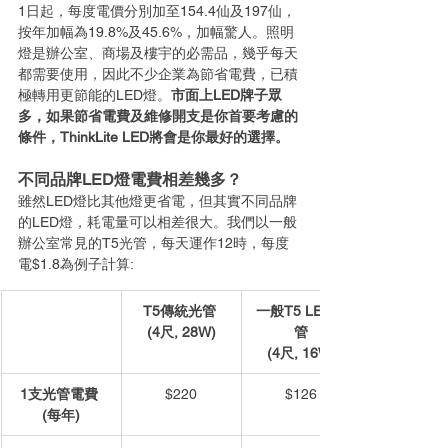
1日起，每度電價分別加至154.4仙及197仙，
按年加幅為19.8%及45.6%，加幅驚人。照明
燈是辦公室、商場及樓宇的必需品，幾乎每天
都需要使用，因此不少企業為節省電費，已積
極轉用更節能的LED燈。
市面上LED牌子眾
多，如果節省電費及維修開支是你首要考慮的
條件，ThinkLite LED將會是你最好的選擇。
不同品牌LED燈電費相差幾多？
雖然LED燈比其他燈更省電，但其實不同品牌
的LED燈，耗電量可以相差很大。我們以一般
辦公室常見的T5光管，每天運作12時，每度
電$1.8為例子計算:
T5傳統光管 
一般T5 LED光
(
4尺, 
28W)
管
(4尺, 16W)
1支光管電費 
$220
$126
(每年)