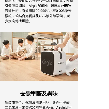
病患者）長期吸入有害粒子或細菌病毒，容易
引發健康問題。Airgle配備H14醫療級cHEPA
過濾技術，有效阻隔99.999%小至0.003微米
微粒，並結合光觸媒及UVC紫外線殺菌，減
少疾病傳播風險。
去除甲醛及異味
新裝修單位、傢俱及清潔用品，會產生甲醛、
二氯苯及甲苯等VOC有害化合物。Airgle除甲