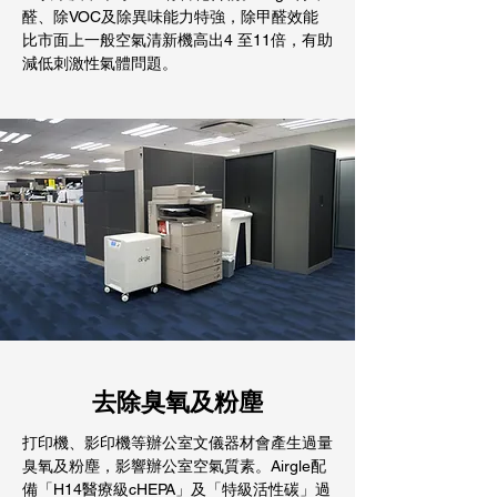
醛、除VOC及除異味能力特強，除甲醛效能
比市面上一般空氣清新機高出4 至11倍，有助
減低刺激性氣體問題。
去除臭氧及粉塵
打印機、影印機等辦公室文儀器材會產生過量
臭氧及粉塵，影響辦公室空氣質素。Airgle配
備「H14醫療級cHEPA」及「特級活性碳」過