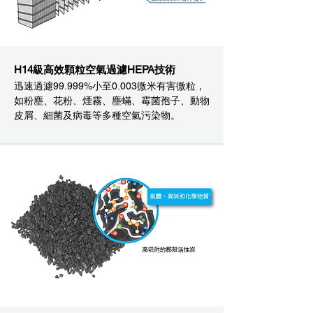
H14級高效顆粒空氣過濾HEPA技術
迅速過濾99.999%小至0.003微米有害微粒，
如粉塵、花粉、煙霧、塵蟎、霉菌孢子、動物
皮屑、細菌及病毒等多種空氣污染物。