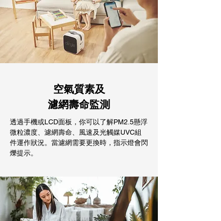
空氣質素及
濾網壽命監測
透過手機或LCD面板，你可以了解PM2.5懸浮
微粒濃度、濾網壽命、風速及光觸媒UVC組
件運作狀況。當濾網需要更換時，指示燈會閃
爍提示。