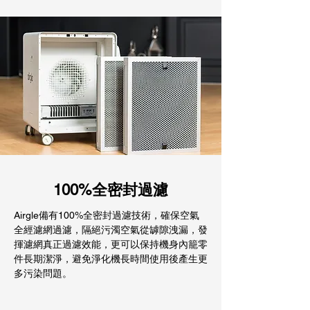
100%全密封過濾
Airgle備有100%全密封過濾技術，確保空氣
全經濾網過濾，隔絕污濁空氣從罅隙洩漏，發
揮濾網真正過濾效能，更可以保持機身內籠零
件長期潔淨，避免淨化機長時間使用後產生更
多污染問題。