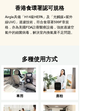
香港食環署認可規格
Airgle具備「H14級HEPA」及「光觸媒+紫外
線UVC」過濾技術，符合食環署599F章規
格，亦為美國FDA註冊醫療設備，強效過濾空
氣中的細菌病毒，解決室內換氣量不足問題。
多種使用方式
車用
座枱