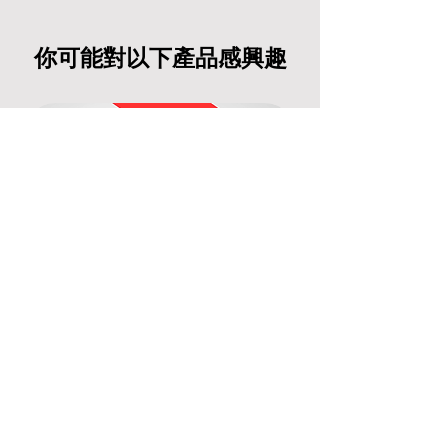
你可能對以下產品感興趣
[陳列機] Airgle AG500空氣清新機
[陳列機] Airgle A
一般價格
促銷價格
一般價格
HK$12,200.00
HK$9,100.00
HK$17,200.00