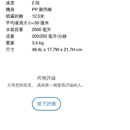
速度
2
段
機身
PP
聚丙烯
噴霧距離
12.5
米
平均液滴大小
<50
微米
水箱容量
2500
毫升
流量
200/250
毫升
/
分鐘
重量
3.4 kg
尺寸
48.4L x 17.7W x 21.7H cm
尚無評論
分享您的意見。 成為第一個發表評論的人。
留下評價