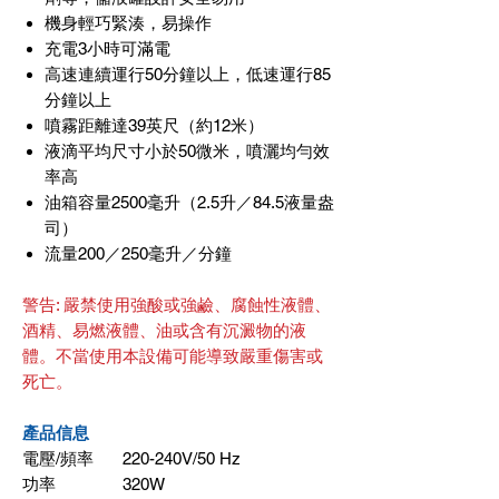
機身輕巧緊湊，易操作
充電3小時可滿電
高速連續運行50分鐘以上，低速運行85
分鐘以上
噴霧距離達39英尺（約12米）
液滴平均尺寸小於50微米，噴灑均勻效
率高
油箱容量2500毫升（2.5升／84.5液量盎
司）
流量200／250毫升／分鐘
警告: 嚴禁使用強酸或強鹼、腐蝕性液體、
酒精、易燃液體、油或含有沉澱物的液
體。不當使用本設備可能導致嚴重傷害或
死亡。
產品信息
電壓
/
頻率
220-240V
/
50 Hz
功率
320W