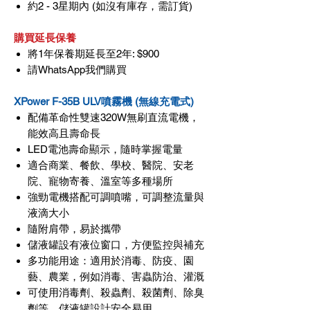
約2 - 3星期內 (如沒有庫存，需訂貨)
購買延長保養
將1年保養期延長至2年: $900
請WhatsApp我們購買
XPower F-35B ULV噴霧機 (無線充電式)
配備革命性雙速320W無刷直流電機，
能效高且壽命長
LED電池壽命顯示，隨時掌握電量
適合商業、餐飲、學校、醫院、安老
院、寵物寄養、溫室等多種場所
強勁電機搭配可調噴嘴，可調整流量與
液滴大小
隨附肩帶，易於攜帶
儲液罐設有液位窗口，方便監控與補充
多功能用途：適用於消毒、防疫、園
藝、農業，例如消毒、害蟲防治、灌溉
可使用消毒劑、殺蟲劑、殺菌劑、除臭
劑等，儲液罐設計安全易用