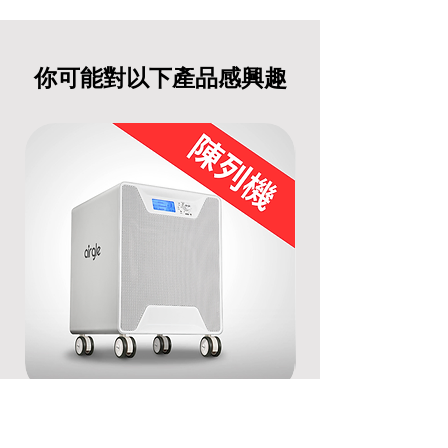
你可能對以下產品感興趣
[陳列機] Airgle AG500空氣清新機
[陳列機] Airgle A