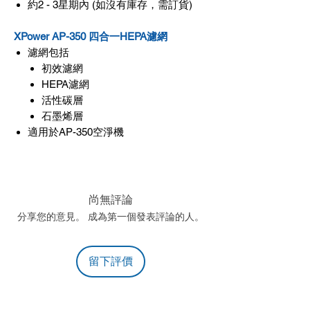
約2 - 3星期內 (如沒有庫存，需訂貨)
XPower AP-350 四合一HEPA濾網
濾網包括
初效濾網
HEPA濾網
活性碳層
石墨烯層
適用於AP-350空淨機
尚無評論
分享您的意見。 成為第一個發表評論的人。
留下評價