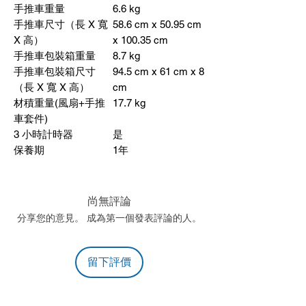
手推車重量
6.6 kg
手推車尺寸（長
X
寬
58.6 cm x 50.95 cm
X
高）
x 100.35 cm
手推車包裝箱重量
8.7 kg
手推車包裝箱尺寸
94.5 cm x 61 cm x 8
（長
X
寬
X
高）
cm
材積重量
(
風扇
+
手推
17.7 kg
車套件
)
3
小時計時器
是
保養期
1
年
尚無評論
分享您的意見。 成為第一個發表評論的人。
留下評價