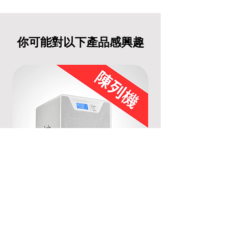
你可能對以下產品感興趣
[陳列機] Airgle AG500空氣清新機
[陳列機] Airgle A