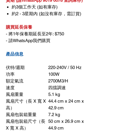
貨期 (請WhatsApp 9019 6078 查詢庫存)
約3個工作天 (如有庫存)
約2 - 3星期內 (如沒有庫存，需訂貨)
購買延長保養
- 將1年保養期延長至2年: $750
- 請WhatsApp我們購買
產品信息
伏特
/
週期
220-240V / 50 Hz
功率
100W
額定氣流
2700M3/H
速度
四擋調速
風扇重量
5.1 kg
風扇尺寸（長
X
寬
X
44.4 cm x 24 cm x
高）
42.9 cm
風扇包裝箱重量
7.2 kg
風扇包裝箱尺寸（長
50 cm x 26.9 cm x
X
寬
X
高）
44.9 cm