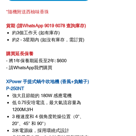
*隨機附送西柚味香珠
貨期 (請WhatsApp 9019 6078 查詢庫存)
約3個工作天 (如有庫存)
約2 - 3星期內 (如沒有庫存，需訂貨)
購買延長保養
- 將1年保養期延長至2年: $600
- 請WhatsApp我們購買
XPower 手提式蝸牛吹地機 (香風+負離子)
P-250NT
強大且節能的 180W 感應電機
低 0.75安培電流，最大氣流容量為
1200M
3
/H
3 種速度和 4 個角度乾燥位置（0°、
20°、45° 和 90°）
3米電源線，採用環繞式設計