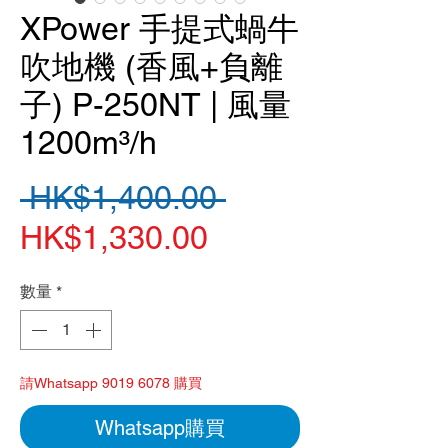
XPower 手提式蝸牛
吹地機 (香風+負離
子) P-250NT | 風量
1200m³/h
一
 HK$1,400.00 
促
般
HK$1,330.00
銷
價
數量
*
價
格
格
請Whatsapp 9019 6078 購買
Whatsapp購買