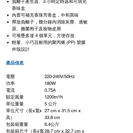
負離子產生器、3 小時定時器和可填充
香味盒
內置可補充香珠芳香盒，中和異味
釋放負離子，幾分鐘內消除灰塵、過敏
原、黴菌孢子及寵物皮屑
可堆疊多達 4 個單元，方便存放
輕量、小巧且耐用的聚丙烯 (PP) 塑膠
外殼設計
產品信息
電壓
220-240V/50Hz
功率
180W
電流
0.75A
額定風量
1200m³/h
單位重量
5
公斤
單位尺寸（長
x
寬
x
27 cm x 31.5 cm x
高）
33.8 cm
包裝箱重量
6.4
公斤
包裝箱尺寸（長
x
寬
28.7 cm x 32.7 cm x