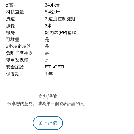
x
高）
34.4 cm
材積重量
5.4
公斤
風速
3
速度控制旋鈕
線長
3
米
機身
聚丙烯
(PP)
塑膠
可堆疊
是
3
小時定時器
是
負離子產生器
是
雙重熱保護
是
安全認證
ETL/CETL
保養期
1
年
尚無評論
分享您的意見。 成為第一個發表評論的人。
留下評價