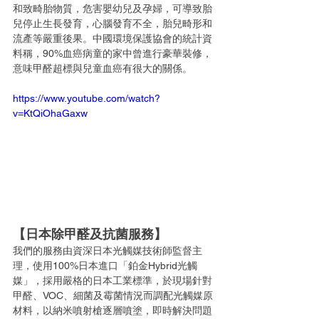
和致畸胎物質，危害嬰幼兒及孕婦，可導致胎
兒停止生長發育，心腦發育不全，胎兒畸形和
流產等嚴重後果。中國環境保護協會的統計資
料稱，90%血癌病童的家中曾進行豪華裝修，
意味甲醛超標與兒童血癌有很大的關係。
https://www.youtube.com/watch?
v=KtQiOhaGaxw
【日本除甲醛及抗菌服務】 
我們的服務由資深日本光觸媒技術師監督主
理，使用100%日本進口「鉑金Hybrid光觸
媒」，採用嚴格的日本工業標準，於現場針對
甲醛、VOC、細菌及霉菌情況而調配光觸媒原
材料，以納米噴射槍逐層噴塗，即時解決問題