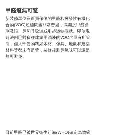
甲醛避無可避
新裝修單位及新買傢俬的甲醛和揮發性有機化
合物(VOC)超標問題非常普遍，高濃度甲醛會
刺激眼、鼻和呼吸道或引起過敏症狀。即使現
時法例已對多種建築用油漆的VOC含量有所管
制，但大部份物料如木材、傢具、地氈和建築
材料等都未有監管，裝修後刺鼻氣味可以說是
無可避免。
目前甲醛已被世界衛生組織(WHO)確定為致癌