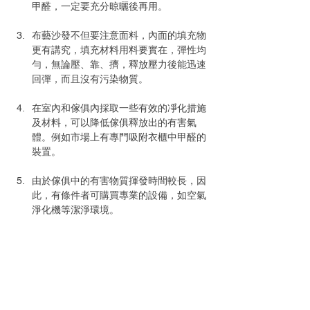
甲醛，一定要充分晾曬後再用。
布藝沙發不但要注意面料，內面的填充物
更有講究，填充材料用料要實在，彈性均
勻，無論壓、靠、擠，釋放壓力後能迅速
回彈，而且沒有污染物質。
在室內和傢俱內採取一些有效的凈化措施
及材料，可以降低傢俱釋放出的有害氣
體。例如市場上有專門吸附衣櫃中甲醛的
裝置。
由於傢俱中的有害物質揮發時間較長，因
此，有條件者可購買專業的設備，如空氣
淨化機等潔淨環境。
希望以上多個小貼士讓大家購買到心儀的
傢俱，享受家中清新的環境。 
資料來源：
請按此