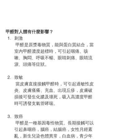
甲醛對人體有什麼影響？
刺激
 甲醛是原漿毒物質，能與蛋白質結合，當
室內甲醛濃度超標時，可引起咽痛、咳
嗽、胸悶、呼吸不暢、眼睛刺痛、眼睛流
淚、頭痛等症狀。
致敏
 當皮膚直接接觸甲醛時，可引起過敏性皮
炎、皮膚瘙癢、充血、出現丘疹，皮膚破
損後可發生化膿及壞死，吸入高濃度甲醛
時可誘發支氣管哮喘。
致癌
 甲醛是一種基因毒性物質。長期接觸可以
引起鼻咽癌，腦癌，結腸癌，女性月經紊
亂，新生兒染色體異常，白血病，青少年