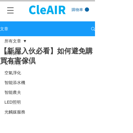
購物車
文章
所有文章
【新屋入伙必看】如何避免購
所有文章
買有害傢倶
公司消息
空氣淨化
智能添水機
智能農夫
LED照明
光觸媒服務