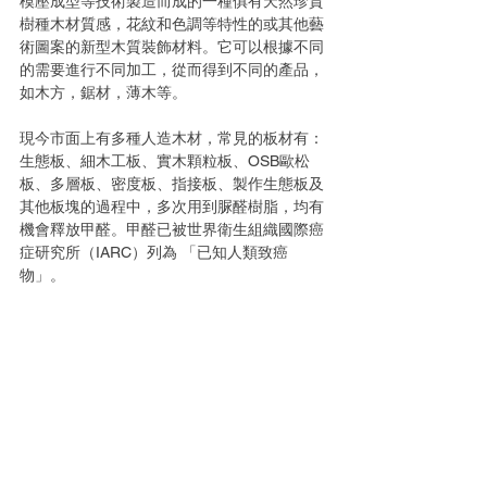
模壓成型等技術製造而成的一種俱有天然珍貴
樹種木材質感，花紋和色調等特性的或其他藝
術圖案的新型木質裝飾材料。它可以根據不同
的需要進行不同加工，從而得到不同的產品，
如木方，鋸材，薄木等。
現今市面上有多種人造木材，常見的板材有：
生態板、細木工板、實木顆粒板、OSB歐松
板、多層板、密度板、指接板、製作生態板及
其他板塊的過程中，多次用到脲醛樹脂，均有
機會釋放甲醛。甲醛已被世界衛生組織國際癌
症研究所（IARC）列為 「已知人類致癌
物」。