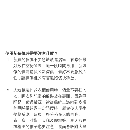
使用新傢俱時需要注意什麼？
新買的傢俱不要急於放進居室，有條件最
好放在空房間裏，過一段時間再用。新裝
修的傢庭購買的新傢俱，最好不要急於入
住，讓傢俱裡的有害氣體儘快釋放。
人造板製作的衣櫃使用時，儘量不要把內
衣、睡衣和兒童的服裝放在裏面。因為甲
醛是一種過敏源，當從纖維上游離到皮膚
的甲醛量超過一定限度時，就會使人產生
變態反應—皮炎，多分佈在人體的胸、
背、肩、肘彎、大腿及腳部等。夏天放在
衣櫃里的被子也要注意，裏面會吸附大量