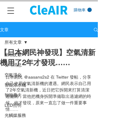
購物車
文章
所有文章
【日本網民神發現】空氣清新
所有文章
機用了2年才發現……
公司消息
空氣淨化
日本網民 @aasans2s2 在 Twitter 發帖，分享
自己使用空氣清新機的遭遇。網民表示自己用
智能添水機
了2年空氣清新機，近日把它拆開來打算清潔
智能農夫
過濾網，當他把機身拆開準備取出過濾網的時
候，他才發現，原來一直忘了做一件重要事
LED照明
情……
光觸媒服務