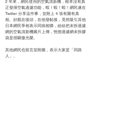
2 年來，網民使用的空氣清新機，根本沒有真
正發揮空氣過濾功能，蝦！蝦！蝦！網民遂在 
Twitter 分享這件事，並附上 4 張有圖有真
相。好戲在後頭，在他發帖後，竟然吸引其他
日本網民爭相表示同病相憐，紛紛把未拆過濾
網的空氣清新機圖片上傳，恍惚過濾網未拆膠
袋是很驕傲光榮。
其他網民也留言並附圖，表示大家是「同路
人」。