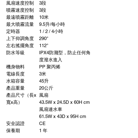
風扇速度控制
3
段
噴霧速度控制
3
段
最遠噴霧距離
10
米
最大噴霧流量
9.5
升
/
每小時
定時器
1 / 2 / 4
小時
上下仰調角度
290
°
左右搖擺角度
112°
防水等級
IPX4
防濺型，防止任何角
度潑水進入
機身物料
PP
聚丙烯
電線長度
3
米
水箱容量
45
升
產品重量
20
公斤
產品尺寸（長
x
風扇
寬
x
高）
43.5W x 24.5D x 60H cm
風扇連水車
61.5W x 43D x 95H cm
安全認證
CE
保養期
1
年