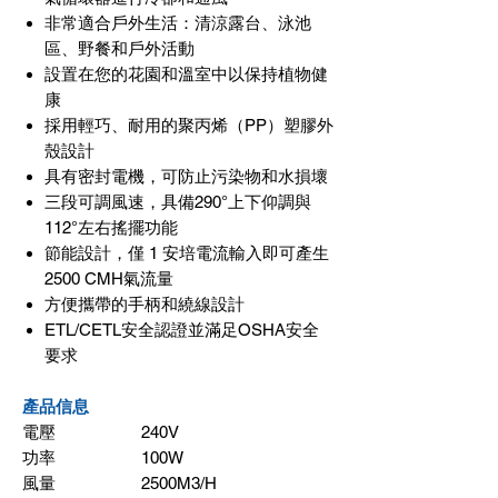
非常適合戶外生活：清涼露台、泳池
區、野餐和戶外活動
設置在您的花園和溫室中以保持植物健
康
採用輕巧、耐用的聚丙烯（PP）塑膠外
殼設計
具有密封電機，可防止污染物和水損壞
三段可調風速，具備290°上下仰調與
112°左右搖擺功能
節能設計，僅 1 安培電流輸入即可產生
2500 CMH氣流量
方便攜帶的手柄和繞線設計
ETL/CETL安全認證並滿足OSHA安全
要求
產品信息
電壓
240V
功率
100W
風量
2500M3/H