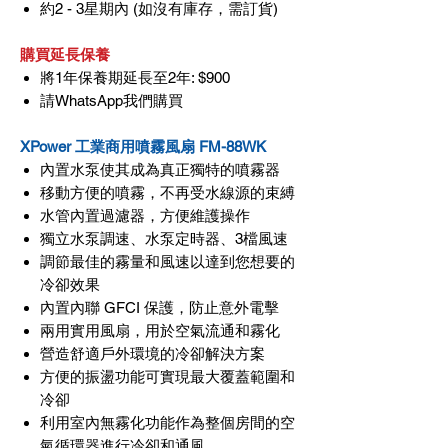
約2 - 3星期內 (如沒有庫存，需訂貨)
購買延長保養
將1年保養期延長至2年: $900
請WhatsApp我們購買
XPower 工業商用噴霧風扇 FM-88WK
內置水泵使其成為真正獨特的噴霧器
移動方便的噴霧，不再受水線源的束縛
水管內置過濾器，方便維護操作
獨立水泵調速、水泵定時器、3檔風速
調節最佳的霧量和風速以達到您想要的
冷卻效果
內置內聯 GFCI 保護，防止意外電擊
兩用實用風扇，用於空氣流通和霧化
營造舒適戶外環境的冷卻解決方案
方便的振盪功能可實現最大覆蓋範圍和
冷卻
利用室內無霧化功能作為整個房間的空
氣循環器進行冷卻和通風