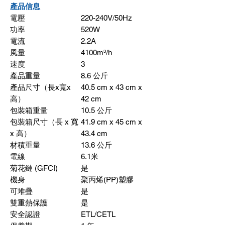
產品信息
電壓
220-240V/50Hz
功率
520W
電流
2.2A
風量
4100m³/h
速度
3
產品重量
8.6
公斤
產品尺寸（長
x
寬
x
40.5 cm x 43 cm x
高）
42 cm
包裝箱重量
10.5
公斤
包裝箱尺寸（長
x
寬
41.9 cm x 45 cm x
x
高）
43.4 cm
材積重量
13.6
公斤
電線
6.1
米
菊花鏈
(GFCI)
是
機身
聚丙烯
(PP)
塑膠
可堆疊
是
雙重熱保護
是
安全認證
ETL/CETL