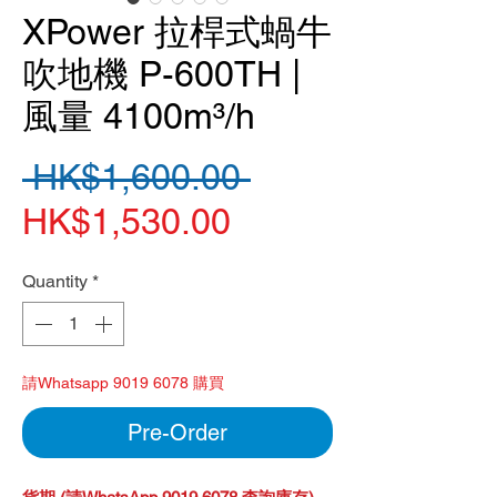
XPower 拉桿式蝸牛
吹地機 P-600TH |
風量 4100m³/h
Regular
 HK$1,600.00 
Sale
Price
HK$1,530.00
Price
Quantity
*
請Whatsapp 9019 6078 購買
Pre-Order