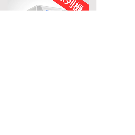
[陳列機] Airgle AG500空氣清新機
[陳列機] Airgle A
Regular Price
Sale Price
Regular Price
HK$12,200.00
HK$9,100.00
HK$17,200.00
Add to Cart