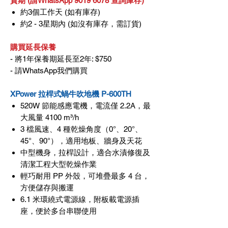
貨期 (請WhatsApp 9019 6078 查詢庫存)
約3個工作天 (如有庫存)
約2 - 3星期內 (如沒有庫存，需訂貨)
購買延長保養
- 將1年保養期延長至2年: $750
- 請WhatsApp我們購買
XPower 拉桿式蝸牛吹地機 P-600TH
520W 節能感應電機，電流僅 2.2A，最
大風量 4100 m³/h
3 檔風速、4 種乾燥角度（0°、20°、
45°、90°），適用地板、牆身及天花
中型機身，拉桿設計，適合水漬修復及
清潔工程大型乾燥作業
輕巧耐用 PP 外殼，可堆疊最多 4 台，
方便儲存與搬運
6.1 米環繞式電源線，附板載電源插
座，便於多台串聯使用