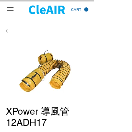
CART
XPower 導風管
12ADH17