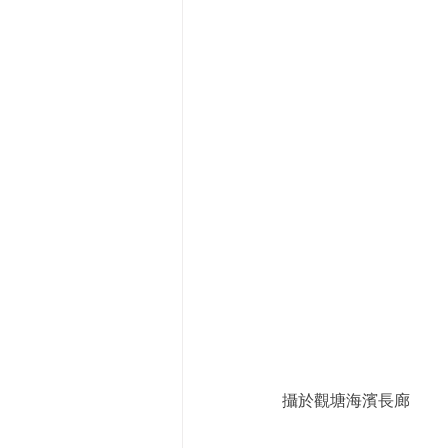
攝於觀塘海濱長廊