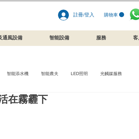
註冊/登入
購物車
及通風設備
智能設備
服務
客
智能添水機
智能農夫
LED照明
光觸媒服務
活在霧霾下