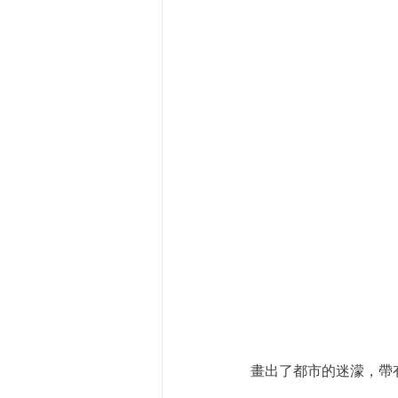
畫出了都市的迷濛，帶