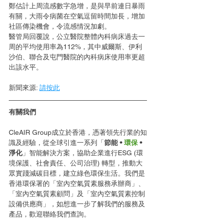
鄭估計上周流感數字急增，是與早前連日暴雨
有關，大雨令病菌在空氣逗留時間加長，增加
社區傳染機會，令流感情況加劇。
醫管局回覆說，公立醫院整體內科病床過去一
周的平均使用率為112%，其中威爾斯、伊利
沙伯、聯合及屯門醫院的內科病床使用率更超
出該水平。
新聞來源: 
請按此
有關我們
CleAIR Group成立於香港，憑著領先行業的知
識及經驗，從全球引進一系列「
節能 • 
環保
 • 
淨化
」智能解決方案，協助企業進行ESG (環
境保護、社會責任、公司治理) 轉型，推動大
眾實踐減碳目標，建立綠色環保生活。我們是
香港環保署的「室內空氣質素服務承辦商」、
「室內空氣質素顧問」及「室內空氣質素控制
設備供應商」，如想進一步了解我們的服務及
產品，歡迎聯絡我們查詢。