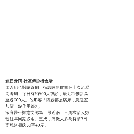
連日暴雨 社區傳染機會增
蕭以聯合醫院為例，指該院急症室在上次流感
高峰期，每日有約500人求診，最近卻創新高
至逾600人。他形容「四處都是病床，急症室
加價一點作用都無。」
家庭醫生鄭志文認為，最近兩、三周求診人數
較往年同期多兩、三成，病徵大多為持續3日
高燒達攝氏39至40度。