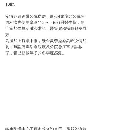
18命。
疫情亦致迫爆公院病房，最少4家龍頭公院的
內科病房使用率逾112%。有前綫醫生指，急
症室加價無助減少求診；醫管局稱需時觀察成
效。
高溫加上持續下雨，疑令夏季流感高峰疫情加
劇，無論病毒活躍程度及公院急症室求診數
字，都已超越年初的冬季流感潮。
衞生防護中心回應本報查詢表示，最新監測數