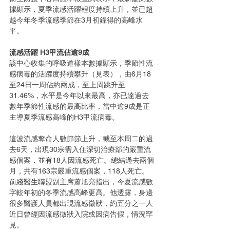
據顯示，夏季流感活躍程度持續上升，並已超
越今年冬季流感季節在3月初錄得的高峰水
平。
流感活躍 H3甲流佔逾9成
該中心收集的呼吸道樣本數據顯示，季節性流
感病毒的活躍度持續攀升（見表），由6月18
至24日一周佔約兩成，至上周跳升至
31.46%，水平是今年以來最高，亦已達過去
數年季節性流感的最高比率，當中逾9成是正
主導夏季流感高峰的H3甲流病毒。
這波流感奪命人數節節上升，截至本周二的過
去6天，出現30宗需入住深切治療部的嚴重流
感個案，並有18人因流感死亡。總結過去兩個
月，共有163宗嚴重流感個案，118人死亡。
前綫醫生聯盟副主席蕭旭亮指出，今夏流感數
字較年初的冬季流感高峰更高。他透露，身邊
很多醫護人員都出現流感徵狀，約五分之一人
近日曾經因流感徵狀入院或因病告假，情況罕
見。