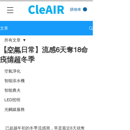
購物車
文章
所有文章
【空氣日常】流感6天奪18命
所有文章
疫情超冬季
公司消息
空氣淨化
智能添水機
智能農夫
LED照明
光觸媒服務
已超越年初的冬季流感潮，單是最近6天就奪