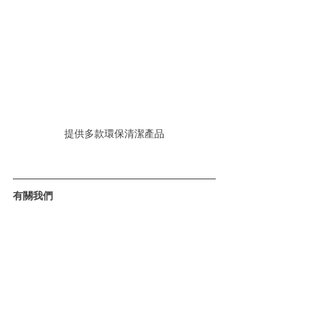
提供多款環保清潔產品
有關我們
CleAIR Group成立於香港，憑著領先行業的知
識及經驗，從全球引進一系列「
節能 • 
環保
 • 
淨化
」智能解決方案，協助企業進行ESG (環
境保護、社會責任、公司治理) 轉型，推動大
眾實踐減碳目標，建立綠色環保生活。我們是
香港環保署的「室內空氣質素服務承辦商」、
「室內空氣質素顧問」及「室內空氣質素控制