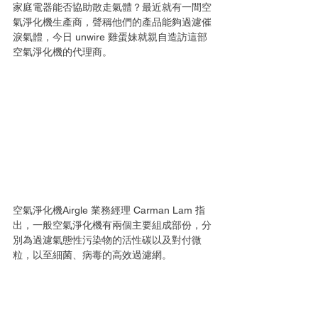
家庭電器能否協助散走氣體？最近就有一間空
氣淨化機生產商，聲稱他們的產品能夠過濾催
淚氣體，今日 unwire 雞蛋妹就親自造訪這部
空氣淨化機的代理商。
空氣淨化機Airgle 業務經理 Carman Lam 指
出，一般空氣淨化機有兩個主要組成部份，分
別為過濾氣態性污染物的活性碳以及對付微
粒，以至細菌、病毒的高效過濾網。 