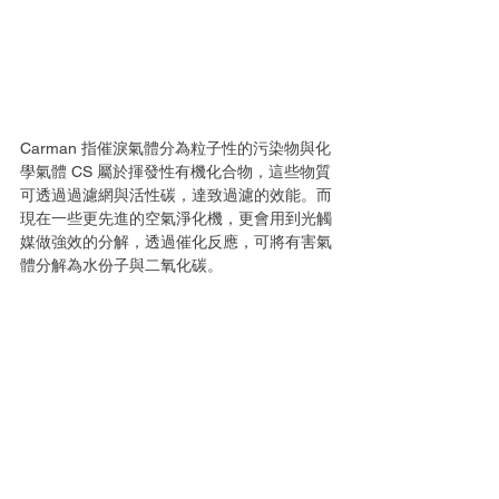
Carman 指催淚氣體分為粒子性的污染物與化
學氣體 CS 屬於揮發性有機化合物，這些物質
可透過過濾網與活性碳，達致過濾的效能。而
現在一些更先進的空氣淨化機，更會用到光觸
媒做強效的分解，透過催化反應，可將有害氣
體分解為水份子與二氧化碳。 