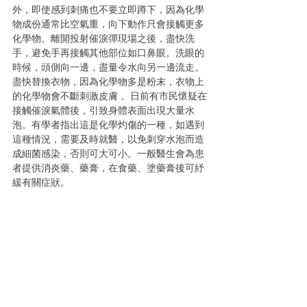
外，即使感到刺痛也不要立即蹲下，因為化學
物成份通常比空氣重，向下動作只會接觸更多
化學物。離開投射催淚彈現場之後，盡快洗
手，避免手再接觸其他部位如口鼻眼。洗眼的
時候，頭側向一邊，盡量令水向另一邊流走。
盡快替換衣物，因為化學物多是粉末，衣物上
的化學物會不斷刺激皮膚 。日前有市民懷疑在
接觸催淚氣體後，引致身體表面出現大量水
泡。有學者指出這是化學灼傷的一種，如遇到
這種情況，需要及時就醫，以免刺穿水泡而造
成細菌感染，否則可大可小。一般醫生會為患
者提供消炎藥、藥膏，在食藥、塗藥膏後可紓
緩有關症狀。