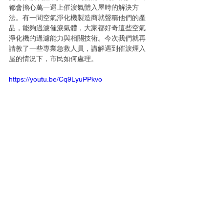
都會擔心萬一遇上催淚氣體入屋時的解決方
法。有一間空氣淨化機製造商就聲稱他們的產
品，能夠過濾催淚氣體，大家都好奇這些空氣
淨化機的過濾能力與相關技術。今次我們就再
請教了一些專業急救人員，講解遇到催淚煙入
屋的情況下，市民如何處理。 
https://youtu.be/Cq9LyuPPkvo