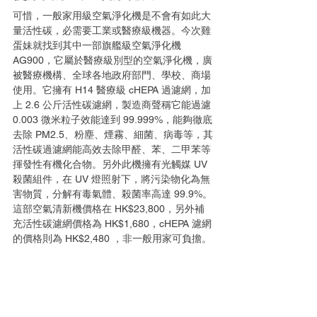
可惜，一般家用級空氣淨化機是不會有如此大
量活性碳，必需要工業或醫療級機器。今次雞
蛋妹就找到其中一部旗艦級空氣淨化機
AG900，它屬於醫療級別型的空氣淨化機，廣
被醫療機構、全球各地政府部門、學校、商場
使用。它擁有 H14 醫療級 cHEPA 過濾網，加
上 2.6 公斤活性碳濾網，製造商聲稱它能過濾 
0.003 微米粒子效能達到 99.999%，能夠徹底
去除 PM2.5、粉塵、煙霧、細菌、病毒等，其
活性碳過濾網能高效去除甲醛、苯、二甲苯等
揮發性有機化合物。另外此機擁有光觸媒 UV 
殺菌組件，在 UV 燈照射下，將污染物化為無
害物質，分解有毒氣體、殺菌率高達 99.9%。
這部空氣清新機價格在 HK$23,800，另外補
充活性碳濾網價格為 HK$1,680，cHEPA 濾網
的價格則為 HK$2,480 ，非一般用家可負擔。