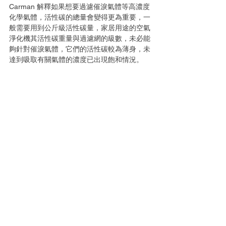
Carman 解釋如果想要過濾催淚氣體等高濃度
化學氣體，活性碳的總量會變得更為重要，一
般需要用到公斤級活性碳量，家居用途的空氣
淨化機其活性碳重量與過濾網的級數，未必能
夠針對催淚氣體，它們的活性碳較為薄身，未
達到吸取有關氣體的濃度已出現飽和情況。 