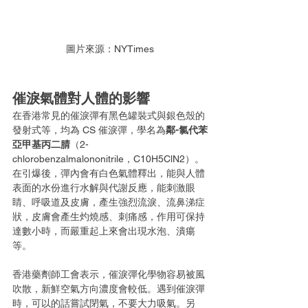
圖片來源：NYTimes
催淚氣體對人體的影響
在香港常見的催淚彈有黑色罐裝式與銀色殼的
發射式等，均為 CS 催淚彈，學名為
鄰-氯代苯
亞甲基丙二腈
（2-
chlorobenzalmalononitrile，C10H5ClN2）。
在引爆後，彈內會有白色氣體釋出，能與人體
表面的水份進行水解與代謝反應，能刺激眼
睛、呼吸道及皮膚，產生強烈流淚、流鼻涕症
狀，皮膚會產生灼燒感、刺痛感，作用可保持
達數小時，而嚴重起上來會出現水泡、潰瘍
等。
香港藥劑師工會表示，催淚彈化學物容易被風
吹散，新鮮空氣方向濃度會較低。遇到催淚彈
時，可以的話嘗試閉氣，不要大力吸氣。另