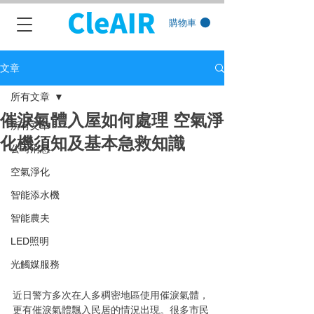
購物車
文章
所有文章
催淚氣體入屋如何處理 空氣淨
所有文章
化機須知及基本急救知識
公司消息
空氣淨化
智能添水機
智能農夫
LED照明
光觸媒服務
近日警方多次在人多稠密地區使用催淚氣體，
更有催淚氣體飄入民居的情況出現。很多市民