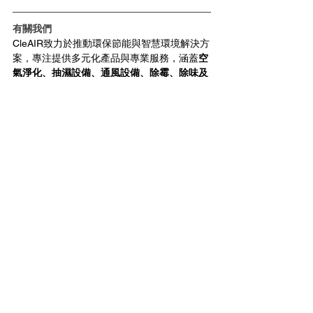
有關我們
CleAIR致力於推動環保節能與智慧環境解決方
案，專注提供多元化產品與專業服務，涵蓋
空
氣淨化、抽濕設備、通風設備、除霉、除味及
除甲醛、污水生物淨化
及
室內空氣質素檢測和
認證
。憑藉豐富經驗和技術優勢，我們協助企
業強化ESG管理，實現節能減碳，致力打造健
康、安全及環保的生活與工作空間。
了解更多
查看全部
最新文章