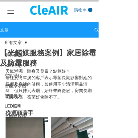
購物車
文章
所有文章
【光觸媒服務案例】家居除霉
所有文章
及防霉服務
公司消息
天氣潮濕，牆身又發霉？點算好？
空氣淨化
居住於將軍澳的客戶表示霉菌長期影響對她的
居所及身體的健康，曾使用不少清潔用品清
智能添水機
除，但只抺到表層，始終未夠徹底，房間長期
智能農夫
濕度偏高，霉菌好像除不了。
LED照明
從源頭著手
光觸媒服務