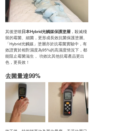
其後塗噴
日本Hybrid光觸媒保護塗層
，殺滅殘
留的霉菌、細菌，更形成長效抗菌保護塗層。
「Hybrid光觸媒」塗層亦於抗霉菌實驗中，有
效證實於相對濕度為95%的高濕度情況下，都
能阻止霉菌滋生， 功效比其他抗霉產品更出
色，更長效！ 
去菌量達99%