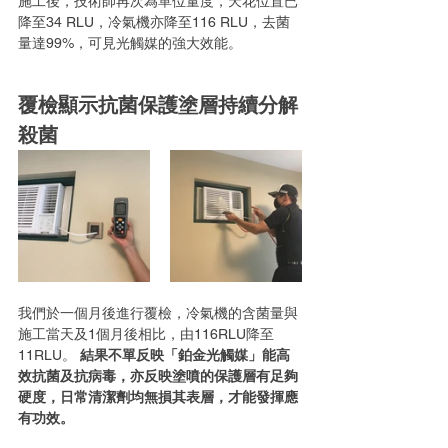
施工後，技術師再次為單位量度，天花位置已
降至34 RLU，冷氣機亦降至116 RLU，去菌
量達99%，可見光觸媒的強大效能。
覆檢顯示抗菌保護塗層持續分解
殺菌
我們於一個月後進行覆檢，冷氣機的含菌量與
施工當天及1個月後相比，由116RLU降至
11RLU。 
結果不單反映「鉑金光觸媒」能高
效抗菌及抗病毒，亦反映塗噴的保護層有足夠
硬度，日常清潔劑均無損其表層，才能發揮應
有功效。