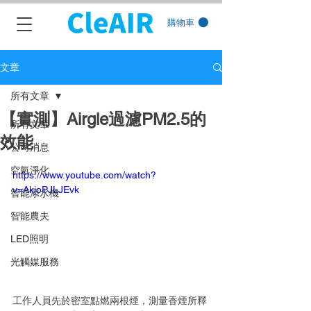
購物車
文章
所有文章
【實測】Airgle過濾PM2.5的
所有文章
效能
公司消息
空氣淨化
https://www.youtube.com/watch?
v=AkjoPJLJEvk
智能添水機
智能農夫
LED照明
光觸媒服務
工作人員先於密室點燃兩根煙，測量香煙所釋