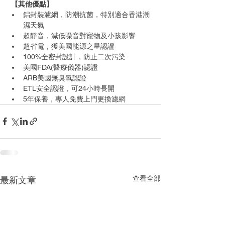
【其他優點】
鋁封裝濾網，防潮抗菌，特別適合香港潮
濕天氣  
超靜音，減低噪音對寵物及小孩影響  
超省電，獲美國能源之星認證  
100%全密封設計，防止二次污染  
美國FDA(醫療儀器)認證
ARB美國無臭氧認證  
ETL安全認證，可24小時長開  
5年保養，專人免費上門更換濾網 
查看全部
最新文章